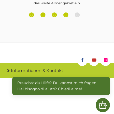
mengebiet ein.
Informationen & Kontakt
Brauchst du Hilfe? Du kannst mich fragen! | 
Hai bisogno di aiuto? Chiedi a me!
Open