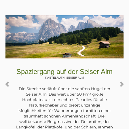
f der Seiser Alm
Spaziergang am
, SEISER ALM
ULTENTAL, ,
er die sanften Hügel der
Im Ultental wurden in 
it über 50 km² große
Errichtung von Wasserkr
chtes Paradies für alle
in die Natur durchg
d bietet unzählige
gebaut und Stauseen 
derungen inmitten einer
davon, in der Nähe vo
lmenlandschaft. Drei
Zogglersee. Entlang 
ive der Dolomiten, der
verläuft ein schön
l und der Schlern, rahmen