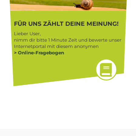
FÜR UNS ZÄHLT DEINE MEINUNG!
Lieber User,
nimm dir bitte 1 Minute Zeit und bewerte unser
Internetportal mit diesem anonymen
>
Online-Fragebogen