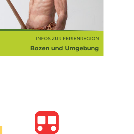
INFOS ZUR FERIENREGION
Bozen und Umgebung
 Süden ist die Ferienregion von Bozen
bung. Das Unterland war stets eine
region zwischen Norden und Süden,
 der die romanische Kultur und Spra...