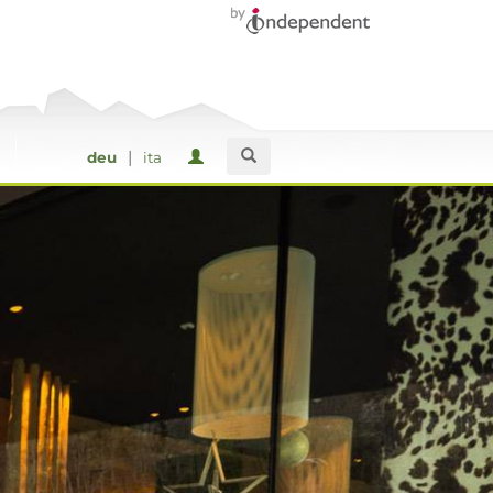
|
deu
ita