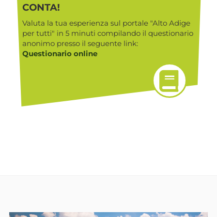
CONTA!
Valuta la tua esperienza sul portale "Alto Adige
per tutti" in 5 minuti compilando il questionario
anonimo presso il seguente link:
Questionario online