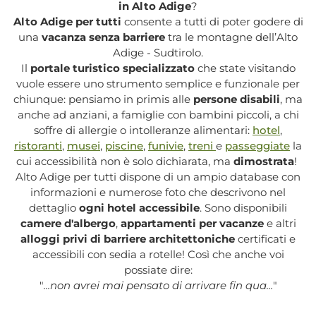
in Alto Adige
?
Alto Adige per tutti
consente a tutti di poter godere di
una
vacanza senza barriere
tra le montagne dell’Alto
Adige - Sudtirolo.
Il
portale turistico specializzato
che state visitando
vuole essere uno strumento semplice e funzionale per
chiunque: pensiamo in primis alle
persone disabili
, ma
anche ad anziani, a famiglie con bambini piccoli, a chi
soffre di allergie o intolleranze alimentari:
hotel
,
ristoranti
,
musei
,
piscine
,
funivie
,
treni
e
passeggiate
la
cui accessibilità non è solo dichiarata, ma
dimostrata
!
Alto Adige per tutti dispone di un ampio database con
informazioni e numerose foto che descrivono nel
dettaglio
ogni hotel accessibile
. Sono disponibili
camere d'albergo
,
appartamenti per vacanze
e altri
alloggi privi di barriere architettoniche
certificati e
accessibili con sedia a rotelle! Così che anche voi
possiate dire:
"
...non avrei mai pensato di arrivare fin qua...
"