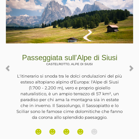
Passeggiata in riva al Lago di
Zoccolo
ULTIMO, , SANTA VALPURGA
La Val d'Ultimo è stata interessata negli anni ‘60
da grandi lavori per la realizzazione di opere
idroelettriche. Lungo la valle sono stati costruiti
degli sbarramenti che hanno formato alcuni laghi
artificiali. Il più grande si trova nei pressi del paese
di Santa Valburga e, lungo la sua riva orientale, si
trova un’ampia e ombreggiata strada forestale.