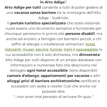
in Alto Adige
?
Alto Adige per tutti
consente a tutti di poter godere di
una
vacanza senza barriere
tra le montagne dell’Alto
Adige - Sudtirolo.
Il
portale turistico specializzato
che state visitando
vuole essere uno strumento semplice e funzionale per
chiunque: pensiamo in primis alle
persone disabili
, ma
anche ad anziani, a famiglie con bambini piccoli, a chi
soffre di allergie o intolleranze alimentari:
hotel
,
ristoranti
,
musei
,
piscine
,
funivie
,
treni
e
passeggiate
la
cui accessibilità non è solo dichiarata, ma
dimostrata
!
Alto Adige per tutti dispone di un ampio database con
informazioni e numerose foto che descrivono nel
dettaglio
ogni hotel accessibile
. Sono disponibili
camere d'albergo
,
appartamenti per vacanze
e altri
alloggi privi di barriere architettoniche
certificati e
accessibili con sedia a rotelle! Così che anche voi
possiate dire:
"
...non avrei mai pensato di arrivare fin qua...
"