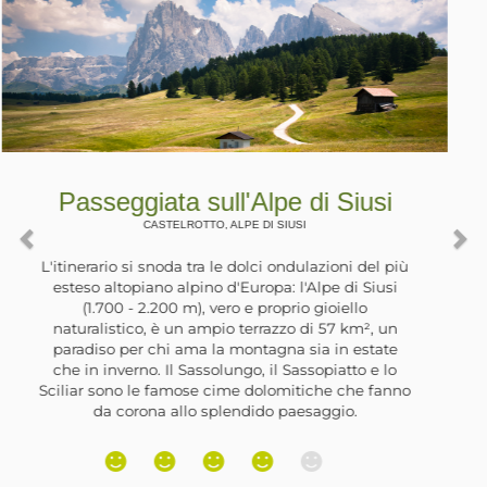
Passeggiata in riva al Lago di
Zoccolo
ULTIMO, , SANTA VALPURGA
La Val d'Ultimo è stata interessata negli anni ‘60
da grandi lavori per la realizzazione di opere
idroelettriche. Lungo la valle sono stati costruiti
degli sbarramenti che hanno formato alcuni laghi
artificiali. Il più grande si trova nei pressi del paese
di Santa Valburga e, lungo la sua riva orientale, si
trova un’ampia e ombreggiata strada forestale.