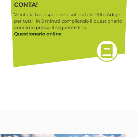
CONTA!
Valuta la tua esperienza sul portale "Alto Adige
per tutti" in 5 minuti compilando il questionario
anonimo presso il seguente link:
Questionario online