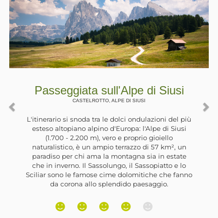
 di Siusi
Passeggiata in riva a
USI
Zoccolo
ULTIMO, , SANTA VALPUR
dulazioni del più
l'Alpe di Siusi
La Val d'Ultimo è stata interessat
io gioiello
da grandi lavori per la realizza
o di 57 km², un
idroelettriche. Lungo la valle sono
 sia in estate
degli sbarramenti che hanno forma
assopiatto e lo
artificiali. Il più grande si trova ne
itiche che fanno
di Santa Valburga e, lungo la sua r
aesaggio.
trova un’ampia e ombreggiata str