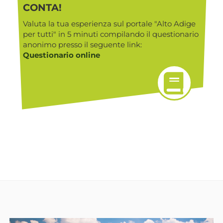
CONTA!
Valuta la tua esperienza sul portale "Alto Adige
per tutti" in 5 minuti compilando il questionario
anonimo presso il seguente link:
Questionario online