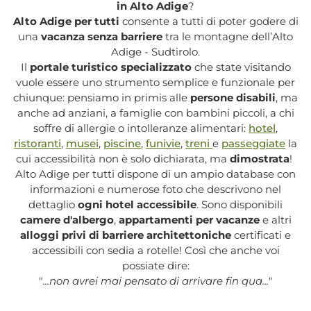
in Alto Adige
?
Alto Adige per tutti
consente a tutti di poter godere di
una
vacanza senza barriere
tra le montagne dell’Alto
Adige - Sudtirolo.
Il
portale turistico specializzato
che state visitando
vuole essere uno strumento semplice e funzionale per
chiunque: pensiamo in primis alle
persone disabili
, ma
anche ad anziani, a famiglie con bambini piccoli, a chi
soffre di allergie o intolleranze alimentari:
hotel
,
ristoranti
,
musei
,
piscine
,
funivie
,
treni
e
passeggiate
la
cui accessibilità non è solo dichiarata, ma
dimostrata
!
Alto Adige per tutti dispone di un ampio database con
informazioni e numerose foto che descrivono nel
dettaglio
ogni hotel accessibile
. Sono disponibili
camere d'albergo
,
appartamenti per vacanze
e altri
alloggi privi di barriere architettoniche
certificati e
accessibili con sedia a rotelle! Così che anche voi
possiate dire:
"
...non avrei mai pensato di arrivare fin qua...
"