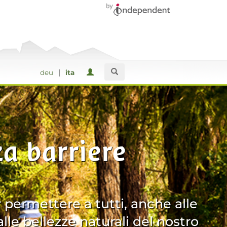
|
deu
ita
za barriere
 permettere a tutti, anche alle
lle bellezze naturali del nostro