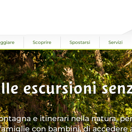
ggiare
Scoprire
Spostarsi
Servizi
lle escursioni sen
ntagna e itinerari nella natura, per
 famiglie con bambini, di accedere a