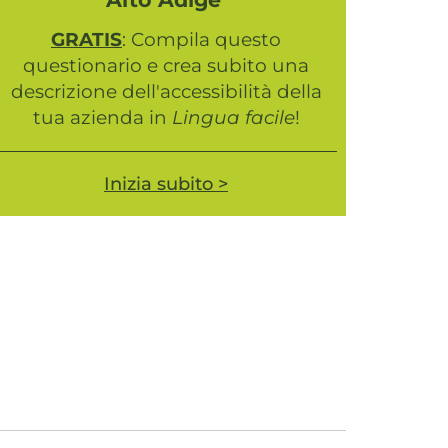
GRATIS
: Compila questo
questionario e crea subito una
descrizione dell'accessibilità della
tua azienda in
Lingua facile
!
Inizia subito >