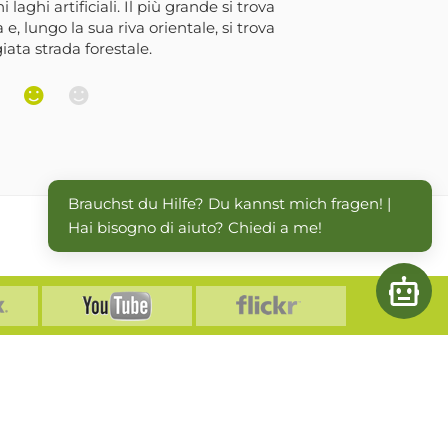
ghi artificiali. Il più grande si trova
e, lungo la sua riva orientale, si trova
ta strada forestale.
Brauchst du Hilfe? Du kannst mich fragen! | 
Hai bisogno di aiuto? Chiedi a me!
Open