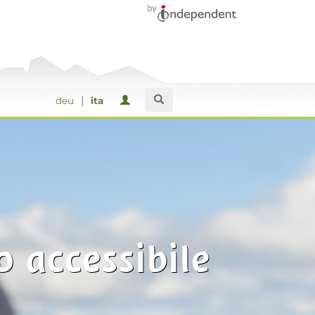
|
deu
ita
o accessibile