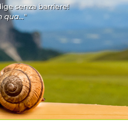
Adige senza barriere!
 qua...
"