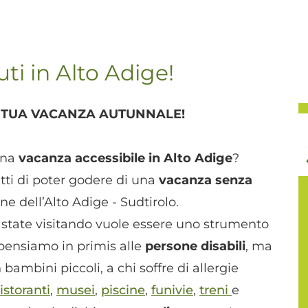
i in Alto Adige!
TUA VACANZA AUTUNNALE!
una
vacanza accessibile in Alto Adige
?
tti di poter godere di una
vacanza senza
e dell’Alto Adige - Sudtirolo.
state visitando vuole essere uno strumento
pensiamo in primis alle
persone disabili
, ma
bambini piccoli, a chi soffre di allergie
ristoranti
,
musei
,
piscine
,
funivie
,
treni
e