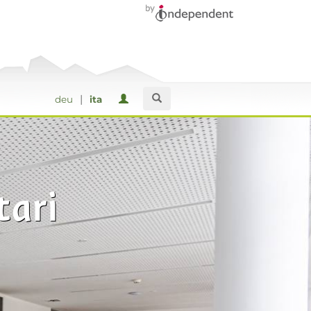
|
deu
ita
tari