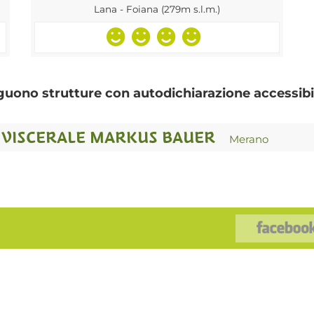
Lana - Foiana (279m s.l.m.)
guono strutture con autodichiarazione accessibil
E VISCERALE MARKUS BAUER
Merano