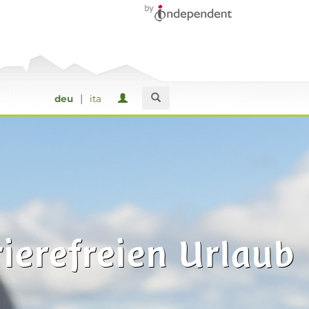
|
deu
ita
ierefreien Urlaub