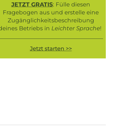
JETZT GRATIS
: Fülle diesen
Fragebogen aus und erstelle eine
Zugänglichkeitsbeschreibung
deines Betriebs in
Leichter Sprache
!
Jetzt starten >>