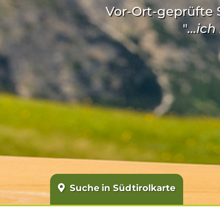
Vor-Ort-geprüfte S
"
...ic
Suche in Südtirolkarte