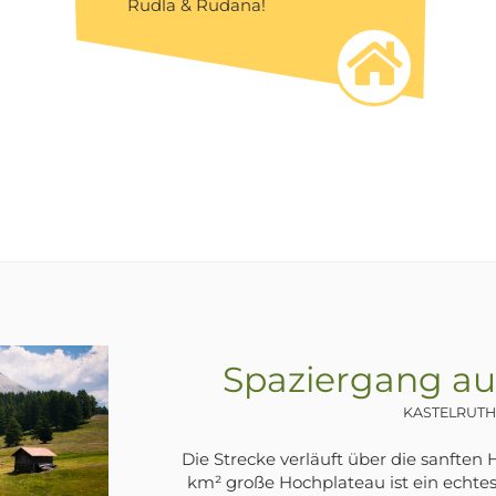
Rudla & Rudana!
Spaziergang am 
ULTENTAL, ,
Im Ultental wurden in den 60er
Wasserkraftwerken große Eingriffe