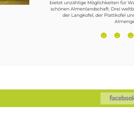
wurden gebaut und Stauseen geschaf
von St. Walburg, ist der Zogglersee. E
ein schöner br