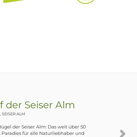
Zoggler Stausee
 ST. WALBURG
 Jahren für die Errichtung von
 in die Natur durchgeführt: Dämme