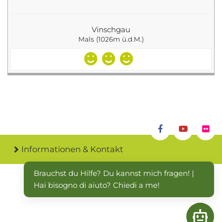
Vinschgau
Mals (1026m ü.d.M.)
Informationen & Kontakt
Brauchst du Hilfe? Du kannst mich fragen! | 
Hai bisogno di aiuto? Chiedi a me!
Open