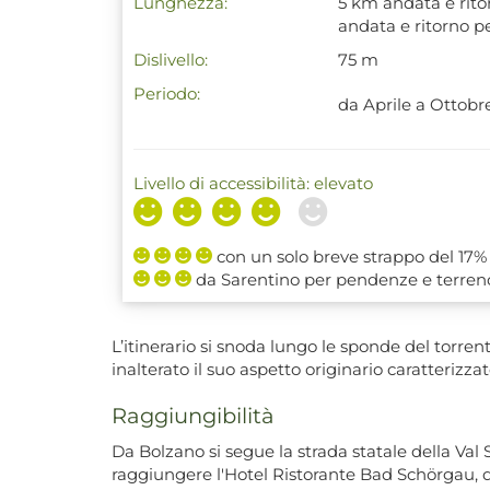
Lunghezza:
5 km andata e rito
andata e ritorno 
Dislivello:
75 m
Periodo:
da Aprile a Ottobr
Livello di accessibilità: elevato
con un solo breve strappo del 17% 
da Sarentino per pendenze e terren
L’itinerario si snoda lungo le sponde del torre
inalterato il suo aspetto originario caratterizzat
Raggiungibilità
Da Bolzano si segue la strada statale della Val 
raggiungere l'Hotel Ristorante Bad Schörgau, 