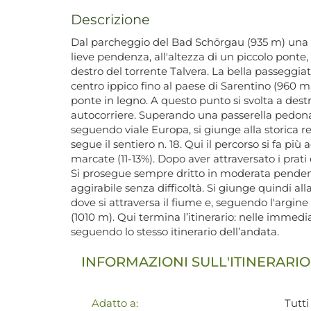
Descrizione
Dal parcheggio del Bad Schörgau (935 m) una str
lieve pendenza, all'altezza di un piccolo ponte, 
destro del torrente Talvera. La bella passeggia
centro ippico fino al paese di Sarentino (960 m)
ponte in legno. A questo punto si svolta a destr
autocorriere. Superando una passerella pedonale
seguendo viale Europa, si giunge alla storica res
segue il sentiero n. 18. Qui il percorso si fa pi
marcate (11-13%). Dopo aver attraversato i prati 
Si prosegue sempre dritto in moderata pendenza 
aggirabile senza difficoltà. Si giunge quindi all
dove si attraversa il fiume e, seguendo l'argin
(1010 m). Qui termina l’itinerario: nelle immedi
seguendo lo stesso itinerario dell’andata.
INFORMAZIONI SULL'ITINERARIO
Adatto a:
Tutti