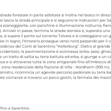
ada forestale in parte asfaltata si inoltra nel bosco in direz
si lascia la strada principale e si seguono le indicazioni per 
ta pianeggiante, con panchine e illuminazione notturna, fianc
. Arrivati in paese, termina la strada sterrata e, superata una 
a, si supera il ponte sul torrente Talvera e si costeggiano un
 in legno, l'itinerario prosegue verso nord passando per il ce
idenza dei Conti di Sarentino “Kellerburg”. Dietro al grande e an
ù accidentato, la pavimentazione è sconnessa (erba, sassi, ghiai
e un tratto di salita su terra battuta ed erba, si giunge a un c
e si attraversa tutta la zona artigianale fino all'imbocco di
a zona residenziale della frazione di Villa - Nordheim (995 m), 
e sinistro, ricomincia un agevole percorso pedonale su terra b
ate vicinanze si trovano un parco giochi, la fermata dei mezzi 
 fino a Sarentino