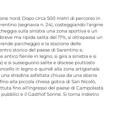
ione nord. Dopo circa 500 metri di percorso in
Sarentino (segnavia n. 24), costeggiando l'argine
heggia sulla sinistra una zona sportiva e un
breve ma ripida salita del 17%, si oltrepassa un
 grande parcheggio e la stazione delle
ntro storico del paese di Sarentino e,
tico fienile in legno, si gira a sinistra e si
a) e si susseguono salite e discese piuttosto
ancello in legno e quindi alla zona artigianale.
 una stradina asfaltata chiusa da una sbarra
fino alla piccola chiesa gotica di San Nicolò,
attuta fino all'ingresso del paese di Campolasta
pubblici e il Gasthof Sonne. Si torna indietro