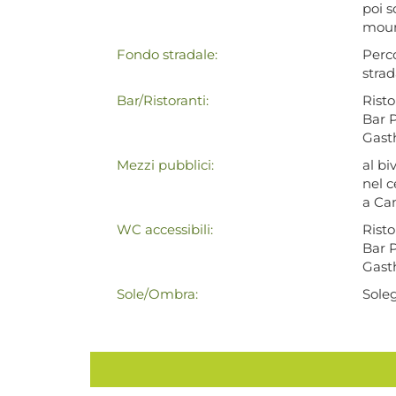
poi s
moun
Fondo stradale:
Perc
strad
Bar/Ristoranti:
Rist
Bar P
Gast
Mezzi pubblici:
al bi
nel c
a Ca
WC accessibili:
Rist
Bar P
Gast
Sole/Ombra:
Soleg