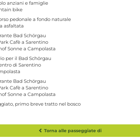
olo anziani e famiglie
tain bike
orso pedonale a fondo naturale
a asfaltata
orante Bad Schörgau
ark Cafè a Sarentino
hof Sonne a Campolasta
vio per il Bad Schörgau
entro di Sarentino
mpolasta
orante Bad Schörgau
ark Cafè a Sarentino
hof Sonne a Campolasta
giato, primo breve tratto nel bosco
Torna alle passeggiate di