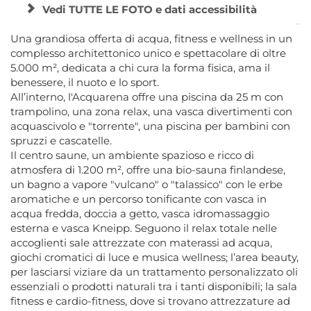
Vedi TUTTE LE FOTO e dati accessibilità
Una grandiosa offerta di acqua, fitness e wellness in un
complesso architettonico unico e spettacolare di oltre
5.000 m², dedicata a chi cura la forma fisica, ama il
benessere, il nuoto e lo sport.
All’interno, l'Acquarena offre una piscina da 25 m con
trampolino, una zona relax, una vasca divertimenti con
acquascivolo e "torrente", una piscina per bambini con
spruzzi e cascatelle.
Il centro saune, un ambiente spazioso e ricco di
atmosfera di 1.200 m², offre una bio-sauna finlandese,
un bagno a vapore "vulcano" o "talassico" con le erbe
aromatiche e un percorso tonificante con vasca in
acqua fredda, doccia a getto, vasca idromassaggio
esterna e vasca Kneipp. Seguono il relax totale nelle
accoglienti sale attrezzate con materassi ad acqua,
giochi cromatici di luce e musica wellness; l’area beauty,
per lasciarsi viziare da un trattamento personalizzato oli
essenziali o prodotti naturali tra i tanti disponibili; la sala
fitness e cardio-fitness, dove si trovano attrezzature ad