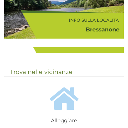
INFO SULLA LOCALITA'
Bressanone
INFO SULLA ZONA
La storica città di Bressanone (560
Bressanone e dintorni
m s.l.m.) si trova al centro della
Valle Isarco, in un ampia e
...
soleggiata conca. Pendii coltivati a
vigneti, colorati frutteti e magnifici
Trova nelle vicinanze
giardini...
Alloggiare