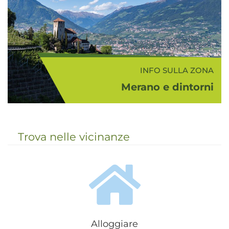
complesso and&og...
INFO SULLA ZONA
Merano e dintorni
Con Merano e dintorni si intende la
bellissima e colorata zona nei
dintorni di Merano che comprende
Trova nelle vicinanze
la media Val d'Adige, la conca
meranese, la Val Passiria, la Val
d'Ultimo e la Val Senales...
Alloggiare