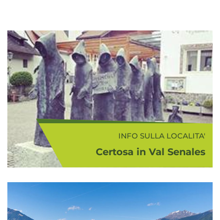
INFO SULLA LOCALITA'
Certosa in Val Senales
Certosa (1.327 m s.l.m.) è la sede
comunale della Val Senales e
prende il suo nome all'antica
Certosa degli Angeli, un monastero
di Certosini fondato qui nel 1300; il