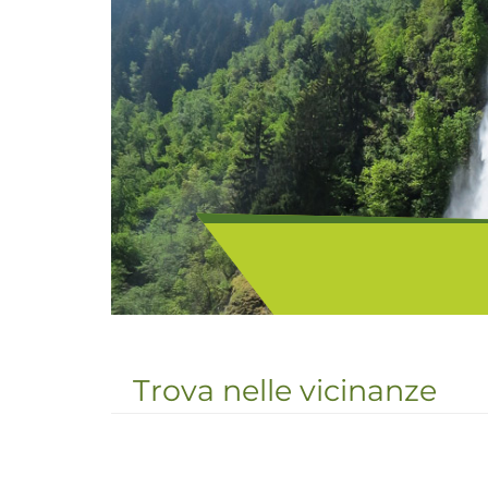
Il paese di Parcines (637 m
all'ingresso della Val 
Trova nelle vicinanze
soleggiata alle pendici d
Proprio sopra il paes