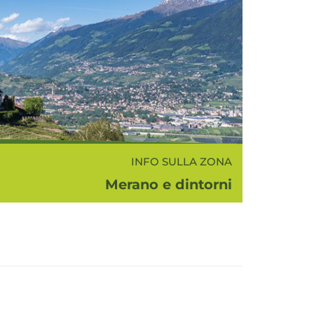
INFO SULLA ZONA
Merano e dintorni
 e dintorni si intende la bellissima e
orata zona nei dintorni di Merano che
rende la media Val d'Adige, la conca
a Val Passiria, la Val d'Ultimo e la Val
Senales...