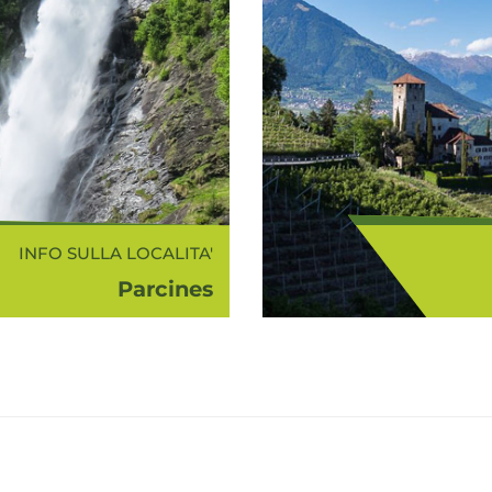
INFO SULLA LOCALITA'
Parcines
 s.l.m.) è collocato
Con Merano
Venosta in posizione
col
el Gruppo del Tessa.
comp
e si può ammirare...
meranese, l