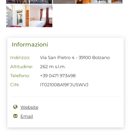
Informazioni
Indirizzo:
Via San Pietro 4 - 39100 Bolzano
Altitudine:
262 m s.l.m.
Telefono:
+39 0471 973498
CIN:
IT021008A19FJUSWVJ
Website
Email