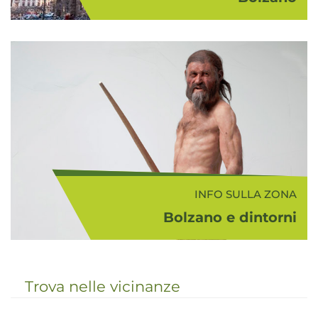
Bolzano (262 m s.l.m.), circondata
da bellissime montagne e situata
alla confluenza dei fiumi Isarco e
Adige, è il capoluogo dell'Alto
Adige. Merita senza dubbio una
visita il suo cen...
INFO SULLA ZONA
Bolzano e dintorni
Il comprensorio turistico Bolzano -
Vigneti e Dolomiti rappresenta da
sempre una zona di passaggio tra
Trova nelle vicinanze
nord e sud, in cui si sono incontrate
e tuttora convivono la cultura