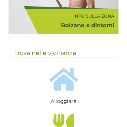
INFO SULLA ZONA
Bolzano e dintorni
Il comprensorio turistico
Bolzano - Vigneti e Dolomiti
rappresenta da sempre una zona
Trova nelle vicinanze
di passaggio tra nord e sud, in
cui si sono incontrate e tuttora
convivono la cultura romana e
quella te...
Alloggiare