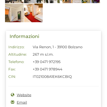
Informazioni
Indirizzo:
Via Renon, 1 - 39100 Bolzano
Altitudine:
267 m s.l.m.
Telefono:
+39 0471 972195
Fax:
+39 0471 978944
CIN:
IT021008A1EK6KCBIQ
Website
Email