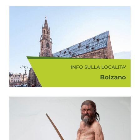
INFO SULLA LOCALITA'
Bolzano
Bolzano (262 m s.l.m.),
circondata da bellissime
montagne e situata alla
confluenza dei fiumi Isarco e
Adige, è il capoluogo dell'Alto
Adige. Merita senza dubbio una
visita il suo cen...