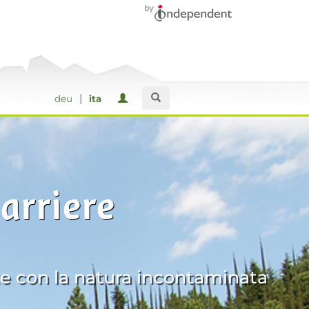
|
deu
ita
arriere
te con la natura incontaminata