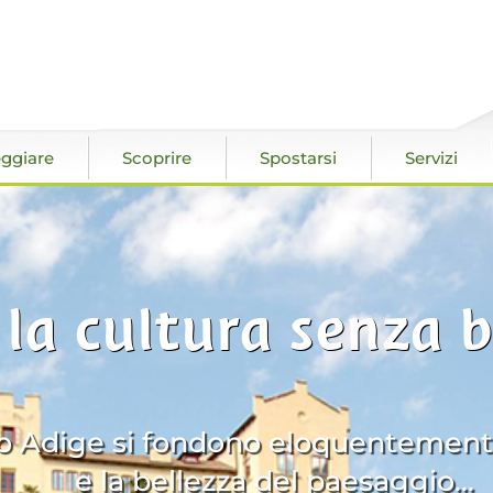
ggiare
Scoprire
Spostarsi
Servizi
 la cultura senza b
'Alto Adige si fondono eloquentemen
e la bellezza del paesaggio...