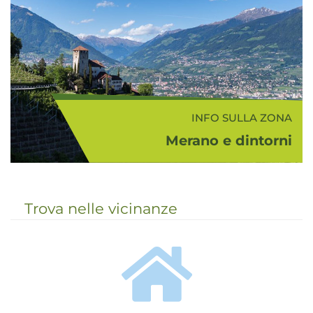
vigneti e frutteti. "Il più bel
paesaggio che abbia mai visto"
scriveva Franz Kafka ne...
INFO SULLA ZONA
Merano e dintorni
Con Merano e dintorni si intende la
bellissima e colorata zona nei
dintorni di Merano che comprende
Trova nelle vicinanze
la media Val d'Adige, la conca
meranese, la Val Passiria, la Val
d'Ultimo e la Val Senales...