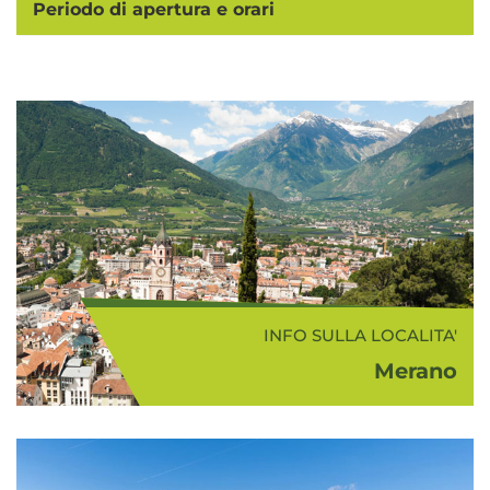
Periodo di apertura e orari
INFO SULLA LOCALITA'
Merano
Merano (325 m s.l.m.) sorge in una
conca circondata da alte
montagne e dolci colline coltivate a