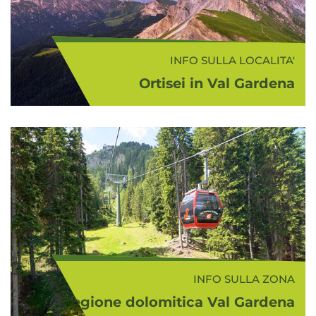
INFO SULLA LOCALITA'
Ortisei in Val Gardena
Ortisei (in ladino Urtijëi, in tedesco
St. Ulrich - 1.236 m s.l.m.) si trova sul
pendio soleggiato della Rasciesa ed
è una località turistica di risonanza
internazionale. ...
INFO SULLA ZONA
Regione dolomitica Val Gardena