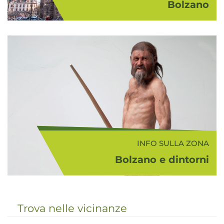
Bolzano
Bolzano (262 m s.l.m.), circondata
da bellissime montagne e situata
alla confluenza dei fiumi Isarco e
Adige, è il capoluogo dell'Alto
Adige. Merita senza dubbio una
visita il suo cen...
INFO SULLA ZONA
Bolzano e dintorni
Il comprensorio turistico Bolzano -
Vigneti e Dolomiti rappresenta da
sempre una zona di passaggio tra
Trova nelle vicinanze
nord e sud, in cui si sono incontrate