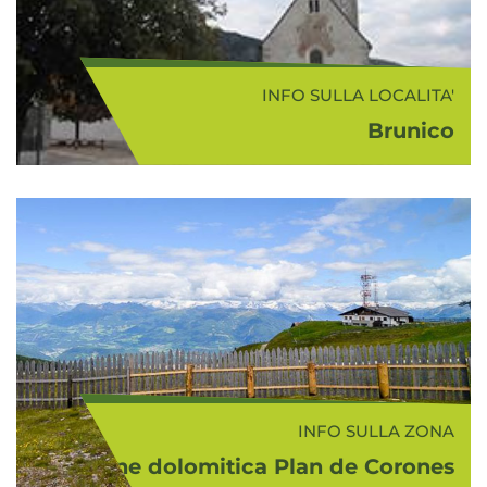
INFO SULLA LOCALITA'
Brunico
Nel punto in cui in Val Pusteria si
incontrano le Valli di Tures e Aurina
a Nord, e la Val Badia a Sud, al
centro di un'ampia conca valliva, si
adagia la località principale della
val...
INFO SULLA ZONA
Regione dolomitica Plan de Corones