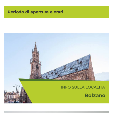
Periodo di apertura e orari
INFO SULLA LOCALITA'
Bolzano
Bolzano (262 m s.l.m.), circondata
da bellissime montagne e situata