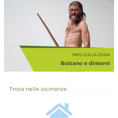
alla confluenza dei fiumi Isarco e
Adige, è il capoluogo dell'Alto
Adige. Merita senza dubbio una
visita il suo cen...
INFO SULLA ZONA
Bolzano e dintorni
Il comprensorio turistico Bolzano -
Vigneti e Dolomiti rappresenta da
sempre una zona di passaggio tra
Trova nelle vicinanze
nord e sud, in cui si sono incontrate
e tuttora convivono la cultura
romana e quella te...