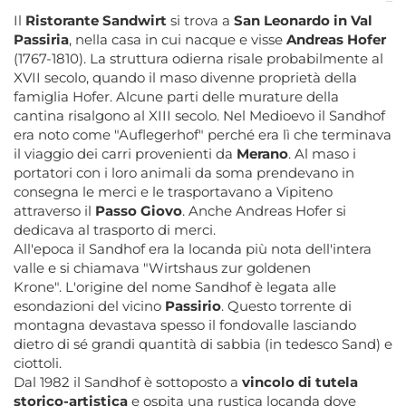
Il
Ristorante Sandwirt
si trova a
San Leonardo in Val
Passiria
, nella casa in cui nacque e visse
Andreas Hofer
(1767-1810). La struttura odierna risale probabilmente al
XVII secolo, quando il maso divenne proprietà della
famiglia Hofer. Alcune parti delle murature della
cantina risalgono al XIII secolo. Nel Medioevo il Sandhof
era noto come "Auflegerhof" perché era lì che terminava
il viaggio dei carri provenienti da
Merano
. Al maso i
portatori con i loro animali da soma prendevano in
consegna le merci e le trasportavano a Vipiteno
attraverso il
Passo Giovo
. Anche Andreas Hofer si
dedicava al trasporto di merci.
All'epoca il Sandhof era la locanda più nota dell'intera
valle e si chiamava "Wirtshaus zur goldenen
Krone". L'origine del nome Sandhof è legata alle
esondazioni del vicino
Passirio
. Questo torrente di
montagna devastava spesso il fondovalle lasciando
dietro di sé grandi quantità di sabbia (in tedesco Sand) e
ciottoli.
Dal 1982 il Sandhof è sottoposto a
vincolo di tutela
storico-artistica
e ospita una rustica locanda dove