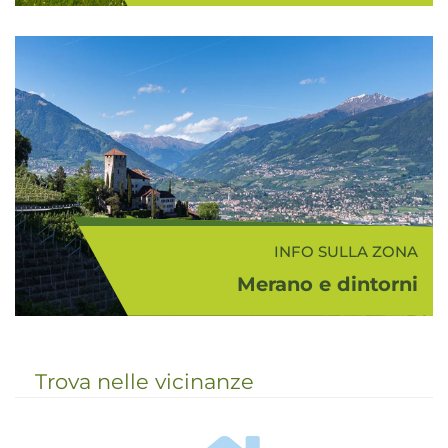
Il caratteristico paese di San
Leonardo in Val Passiria (693 m
s.l.m.) è situato in una zona molto
luminosa, circondata da prati di
montagna e fitti boschi di abete
rosso. La l...
INFO SULLA ZONA
Merano e dintorni
Con Merano e dintorni si intende la
bellissima e colorata zona nei
dintorni di Merano che comprende
Trova nelle vicinanze
la media Val d'Adige, la conca
meranese, la Val Passiria, la Val
d'Ultimo e la Val Senales...