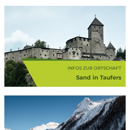
INFOS ZUR ORTSCHAFT
Sand in Taufers
Das schmucke Feriendorf Sand in
Taufers (865 m ü.d.M.) liegt in der
weiten Wiesenebene des Tauferer
Bodens, geschützt von steil
aufragenden Bergen im Norden.
Aufgrund seiner sonnen...