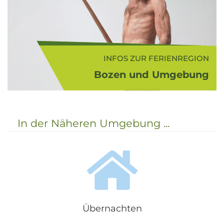
INFOS ZUR FERIENREGION
Bozen und Umgebung
Südtirols Süden ist die Ferienregion
von Bozen und Umgebung. Das
Unterland war stets eine
In der Näheren Umgebung ...
Übergangsregion zwischen Norden
und Süden, in der die romanische
Kultur und Spra...
Übernachten