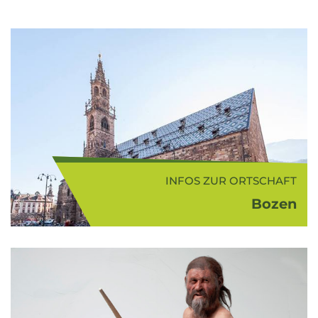
INFOS ZUR ORTSCHAFT
Bozen
Bozen (262 m ü.d.M.) ist die
Landeshauptstadt von Südtirol, Sitz
der Freien Universität Bozen und
zählt heute rund 100.000
Einwohner. Besonders sehenswert
ist sicherlich ...