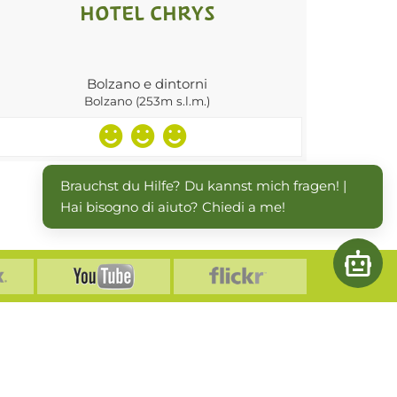
HOTEL CHRYS
Bolzano e dintorni
Bolzano (253m s.l.m.)
Brauchst du Hilfe? Du kannst mich fragen! | 
Hai bisogno di aiuto? Chiedi a me!
Open